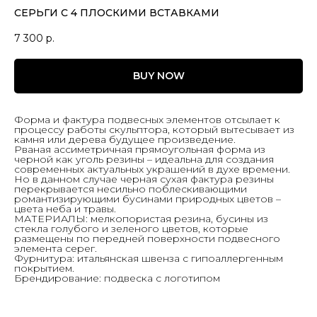
СЕРЬГИ С 4 ПЛОСКИМИ ВСТАВКАМИ
7 300
р.
BUY NOW
Форма и фактура подвесных элементов отсылает к
процессу работы скульптора, который вытесывает из
камня или дерева будущее произведение.
Рваная ассиметричная прямоугольная форма из
черной как уголь резины – идеальна для создания
современных актуальных украшений в духе времени.
Но в данном случае черная сухая фактура резины
перекрывается несильно поблескивающими
романтизирующими бусинами природных цветов –
цвета неба и травы.
МАТЕРИАЛЫ: мелкопористая резина, бусины из
стекла голубого и зеленого цветов, которые
размещены по передней поверхности подвесного
элемента серег.
Фурнитура: итальянская швенза с гипоаллергенным
покрытием.
Брендирование: подвеска с логотипом