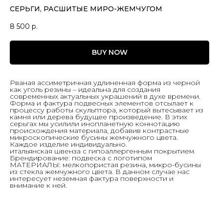
СЕРЬГИ, РАСШИТЫЕ МИРО-ЖЕМЧУГОМ
8 500
р.
BUY NOW
Рваная ассиметричная удлиненная форма из черной
как уголь резины – идеальна для создания
современных актуальных украшений в духе времени.
Форма и фактура подвесных элементов отсылает к
процессу работы скульптора, который вытесывает из
камня или дерева будущее произведение. В этих
серьгах мы усилили инопланетную коннотацию
происхождения материала, добавив контрастные
микроскопические бусины жемчужного цвета.
Каждое изделие индивидуально.
итальянская швенза с гипоаллергенным покрытием.
Брендирование: подвеска с логотипом
МАТЕРИАЛЫ: мелкопористая резина, микро-бусины
из стекла жемчужного цвета. В данном случае нас
интересует неземная фактура поверхности и
внимание к ней.