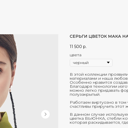
СЕРЬГИ ЦВЕТОК МАКА Н
11 500
р.
цвета
В этой коллекции проявили
материалами и наша любовь
Особенно нравится создава
Благодаря технологии изг
можно легко придавать фор
полузакрытый.
Работаем виртуозно в том 
счастливы приручить этот 
В данном случае использу
цветка ВЬЮНКА, стебли ко
которая раскидывается, где