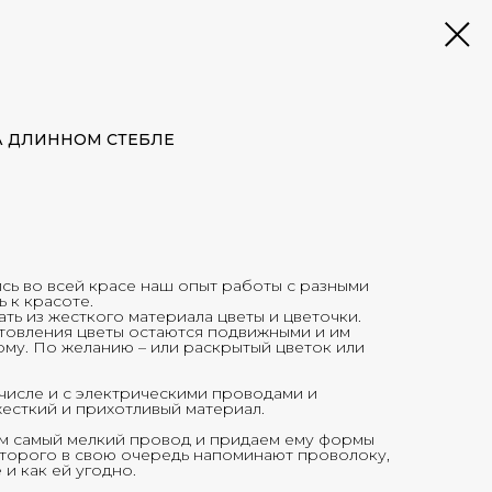
А ДЛИННОМ СТЕБЛЕ
сь во всей красе наш опыт работы с разными
 к красоте.
ть из жесткого материала цветы и цветочки.
отовления цветы остаются подвижными и им
му. По желанию – или раскрытый цветок или
числе и с электрическими проводами и
жесткий и прихотливый материал.
ем самый мелкий провод и придаем ему формы
торого в свою очередь напоминают проволоку,
 и как ей угодно.